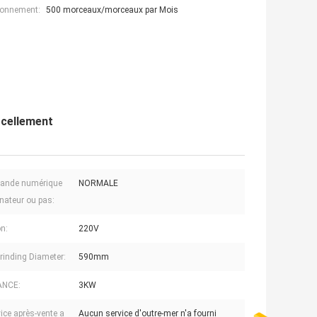
ionnement:
500 morceaux/morceaux par Mois
rcellement
nde numérique
NORMALE
inateur ou pas:
n:
220V
rinding Diameter:
590mm
ANCE:
3KW
vice après-vente a
Aucun service d'outre-mer n'a fourni