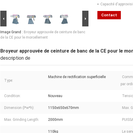
Capacité d'approvis
Contact
Image Grand :
Broyeur approuvée de ceinture de banc
de la CE pour le morcellement
Broyeur approuvée de ceinture de banc de la CE pour le mo
description de
Machine de rectification superficielle
Comma
Type:
par ord
Condition:
Nouveau
Tensio
Dimension (l*w*h):
1150x650x670mm
Max. G
Max. Grinding Length:
2000mm
PUISS
110kg
Le ser