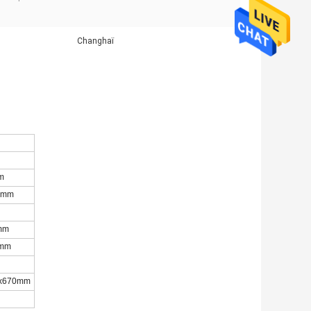
Changhaï
m
0mm
mm
0mm
g
0x670mm