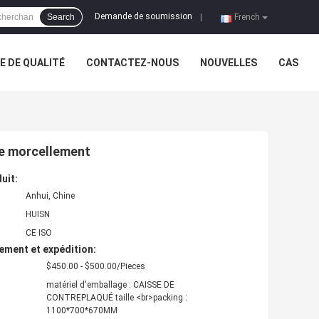
Demande de soumission
Search
|
French
 DE QUALITÉ
CONTACTEZ-NOUS
NOUVELLES
CAS
le morcellement
uit:
Anhui, Chine
HUISN
CE ISO
ement et expédition:
$450.00 - $500.00/Pieces
matériel d'emballage : CAISSE DE
CONTREPLAQUÉ taille <br>packing :
1100*700*670MM