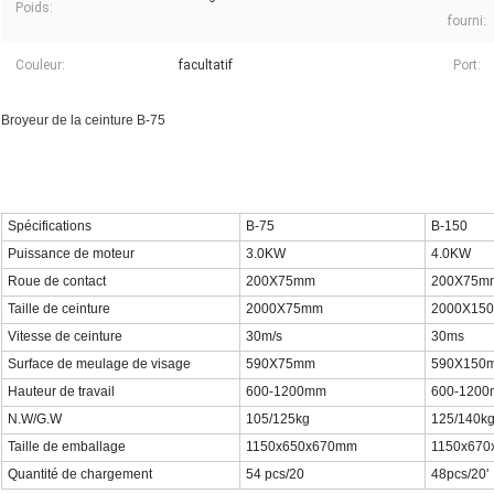
Poids:
fourni:
Couleur:
facultatif
Port:
Broyeur de la ceinture B-75
Spécifications
B-75
B-150
Puissance de moteur
3.0KW
4.0KW
Roue de contact
200X75mm
200X75m
Taille de ceinture
2000X75mm
2000X15
Vitesse de ceinture
30m/s
30ms
Surface de meulage de visage
590X75mm
590X150
Hauteur de travail
600-1200mm
600-120
N.W/G.W
105/125kg
125/140k
Taille de emballage
1150x650x670mm
1150x67
Quantité de chargement
54 pcs/20
48pcs/20'