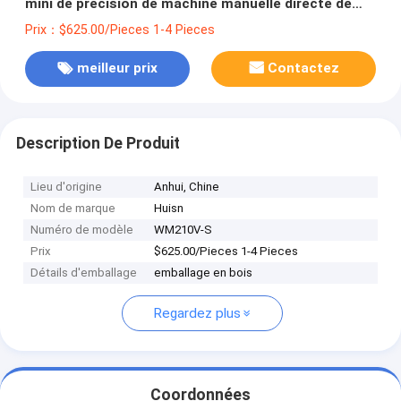
mini de précision de machine manuelle directe de
tour à vendre
Prix：$625.00/Pieces 1-4 Pieces
meilleur prix
Contactez
Description De Produit
Lieu d'origine
Anhui, Chine
Nom de marque
Huisn
Numéro de modèle
WM210V-S
Prix
$625.00/Pieces 1-4 Pieces
Détails d'emballage
emballage en bois
Regardez plus
Coordonnées