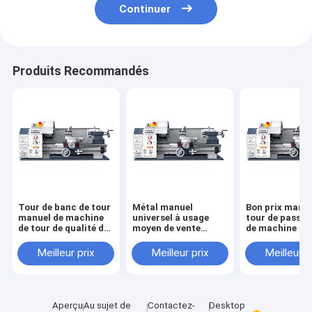
Continuer
Produits Recommandés
Tour de banc de tour
Métal manuel
Bon prix manue
manuel de machine
universel à usage
tour de passe
de tour de qualité de
moyen de vente
de machine de
WM210V-G mini
chaud Mini Lathe
rotation en mé
WM210V-G
service WM21
Meilleur prix
Meilleur prix
Meilleur p
bon marché en
Aperçu
Au sujet de
Contactez-
Desktop